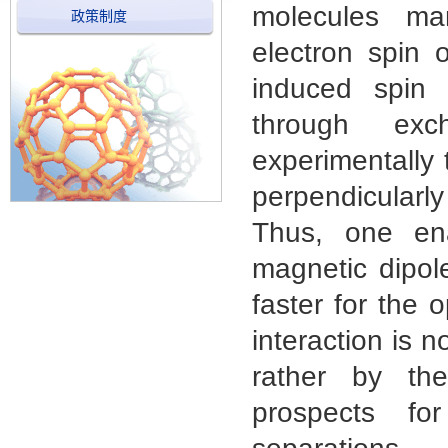
molecules man
政策制度
electron spin 
induced spin p
through exc
experimentally 
perpendicularl
Thus, one ena
magnetic dipol
faster for the 
interaction is n
rather by the
prospects fo