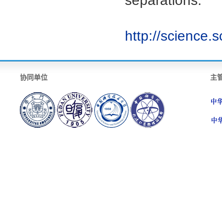
separations.
http://science
协同单位
主